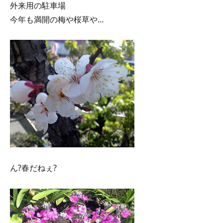
外来用の駐車場
今年も満開の梅や桜草や…
ん?春だねぇ?