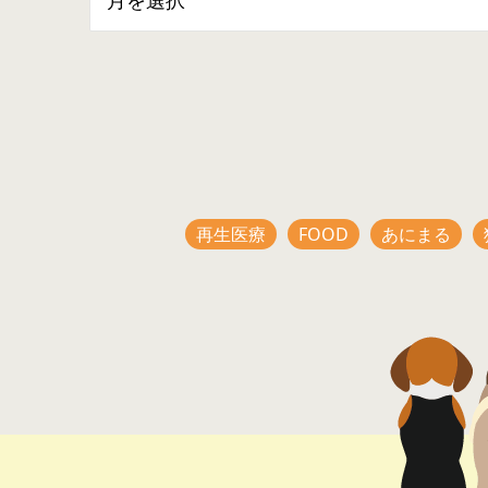
再生医療
FOOD
あにまる