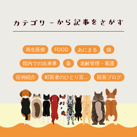
カテゴリーから記事をさがす
再生医療
FOOD
あにまる
猫
院内での出来事
薬
老齢管理・看護
症例紹介
町医者のひとり言…
院長ブログ