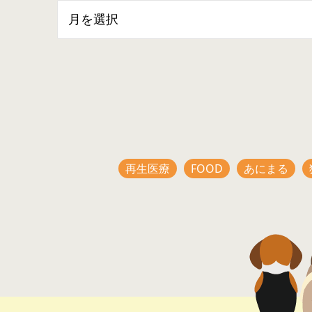
再生医療
FOOD
あにまる