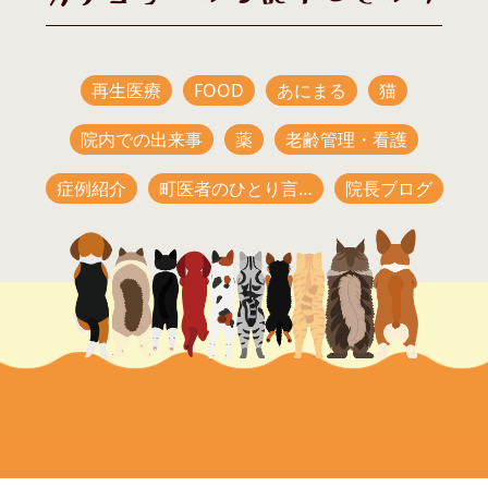
再生医療
FOOD
あにまる
猫
院内での出来事
薬
老齢管理・看護
症例紹介
町医者のひとり言…
院長ブログ