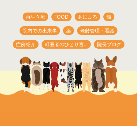
再生医療
FOOD
あにまる
猫
院内での出来事
薬
老齢管理・看護
症例紹介
町医者のひとり言…
院長ブログ