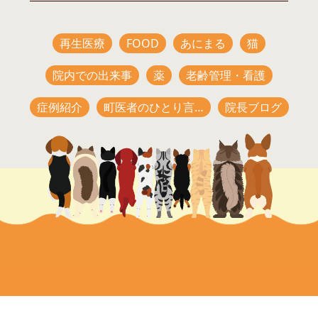
再生医療
FOOD
あにまる
猫
院内での出来事
薬
老齢管理・看護
症例紹介
町医者のひとり言…
院長ブログ