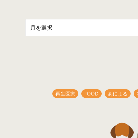
再生医療
FOOD
あにまる