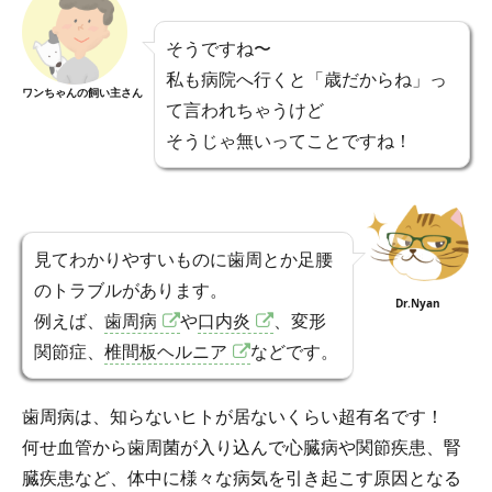
そうですね〜
私も病院へ行くと「歳だからね」っ
ワンちゃんの飼い主さん
て言われちゃうけど
そうじゃ無いってことですね！
見てわかりやすいものに歯周とか足腰
のトラブルがあります。
Dr.Nyan
例えば、
歯周病
や
口内炎
、変形
関節症、
椎間板ヘルニア
などです。
歯周病は、知らないヒトが居ないくらい超有名です！
何せ血管から歯周菌が入り込んで心臓病や関節疾患、腎
臓疾患など、体中に様々な病気を引き起こす原因となる