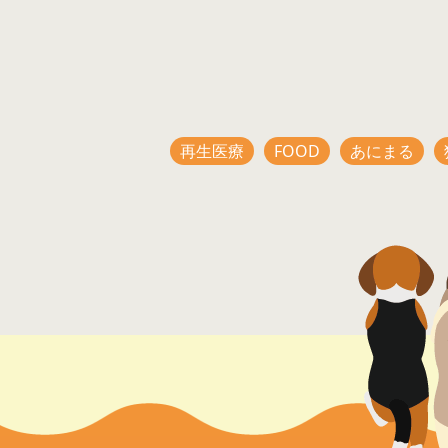
再生医療
FOOD
あにまる