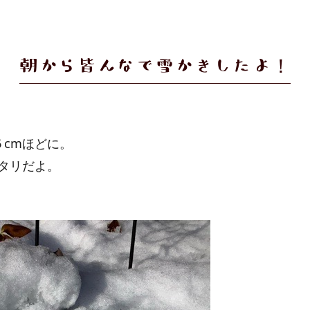
朝から皆んなで雪かきしたよ！
cmほどに。
タリだよ。