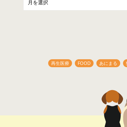
再生医療
FOOD
あにまる